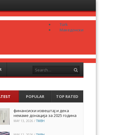
Menu
Skip to
content
Türk
Македонски
Search
R
ATEST
POPULAR
TOP RATED
финансиски извештај и дека
немаме донација за 2025 година
MAY 13, 2026
/
TMBH
MAY 12, 2026
/
TMBH