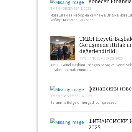
Konecen Finansisk
TMBH
/
DECEMBER 1, 2025
Извештаи за изборна кампања Вид на извешта
изборна кампања,кој се…
TMBH Heyeti, Başbaka
Görüşmede ittifak ili
değerlendirildi
TMBH
/
NOVEMBER 25, 2025
TMBH Genel Başkanı Erdoğan Saraç ve Genel Sekre
tarafından makamında…
финансики изве
TMBH
/
NOVEMBER 3, 2025
Taranm s Belge 6_merged_compressed
ФИНАНСИСКИ ИЗ
2025