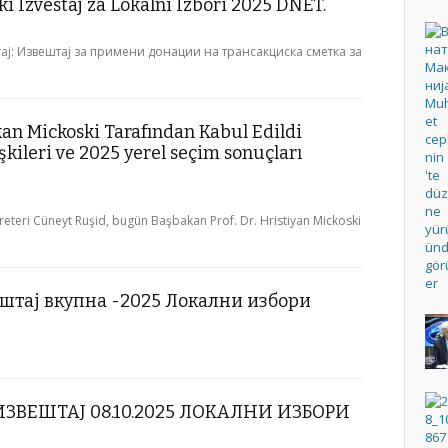
i Izvestaj za Lokalni Izbori 2025 DNET.
ј: Извештај за примени донации на трансакциска сметка за
n Mickoski Tarafından Kabul Edildi
şkileri ve 2025 yerel seçim sonuçları
teri Cüneyt Ruşid, bugün Başbakan Prof. Dr. Hristiyan Mickoski
штај вкупна -2025 Локални избори
ВЕШТАЈ 08.10.2025 ЛОКАЛНИ ИЗБОРИ