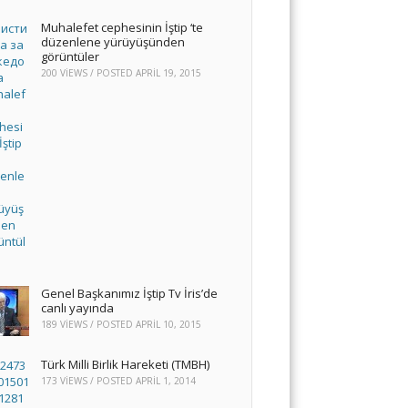
Muhalefet cephesinin İştip ‘te
düzenlene yürüyüşünden
görüntüler
200 VIEWS / POSTED
APRIL 19, 2015
Genel Başkanımız İştip Tv İris’de
canlı yayında
189 VIEWS / POSTED
APRIL 10, 2015
Türk Milli Birlik Hareketi (TMBH)
173 VIEWS / POSTED
APRIL 1, 2014