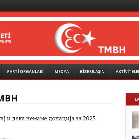
PARTİ ORGANLARİ
MEDYA
BİZE ULAŞIN
AKTİVİTELE
MBH
L
ј и дека немаме донација за 2025