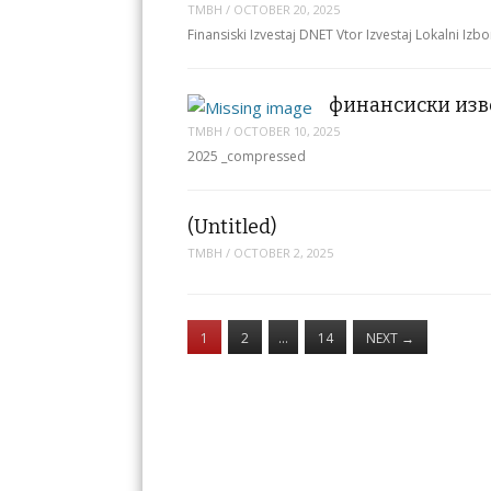
TMBH
/
OCTOBER 20, 2025
Finansiski Izvestaj DNET Vtor Izvestaj Lokalni Iz
финансиски изве
TMBH
/
OCTOBER 10, 2025
2025 _compressed
(Untitled)
TMBH
/
OCTOBER 2, 2025
1
2
…
14
NEXT
→