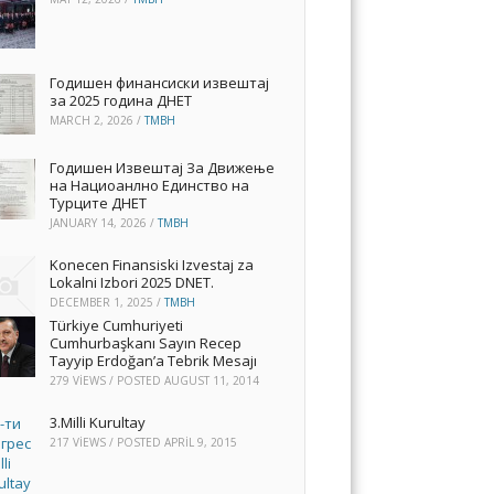
Годишен финансиски извештај
за 2025 година ДНЕТ
MARCH 2, 2026
/
TMBH
Годишен Извештај За Движење
на Нациоанлно Единство на
Турците ДНЕТ
JANUARY 14, 2026
/
TMBH
Konecen Finansiski Izvestaj za
Lokalni Izbori 2025 DNET.
DECEMBER 1, 2025
/
TMBH
Türkiye Cumhuriyeti
Cumhurbaşkanı Sayın Recep
Tayyip Erdoğan’a Tebrik Mesajı
279 VIEWS / POSTED
AUGUST 11, 2014
3.Milli Kurultay
217 VIEWS / POSTED
APRIL 9, 2015