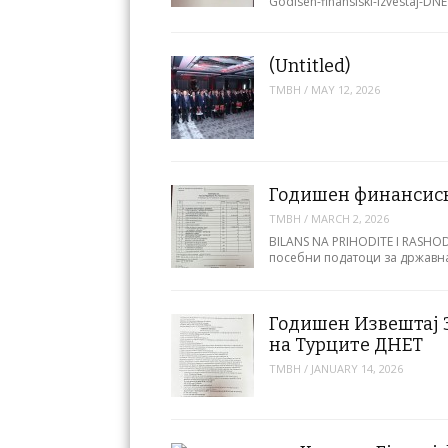
Godisen-finansiski-izvestaj-DN
(Untitled)
TMBH
/
MAY 12, 2026
Годишен финансиск
TMBH
/
MARCH 2, 2026
BILANS NA PRIHODITE I RASHOD
посебни податоци за државн
Годишен Извештај 
на Турците ДНЕТ
TMBH
/
JANUARY 14, 2026