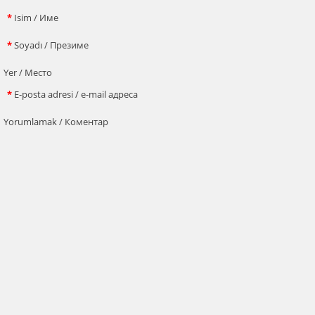
*
Isim / Име
*
Soyadı / Презиме
Yer / Место
*
E-posta adresi / e-mail адреса
Yorumlamak / Коментар