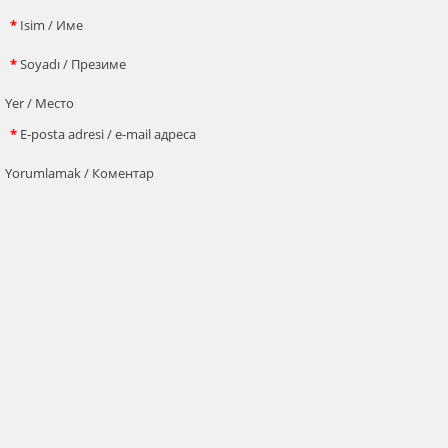
*
Isim / Име
*
Soyadı / Презиме
Yer / Место
*
E-posta adresi / e-mail адреса
Yorumlamak / Коментар