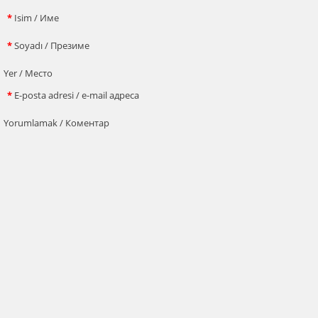
*
Isim / Име
*
Soyadı / Презиме
Yer / Место
*
E-posta adresi / e-mail адреса
Yorumlamak / Коментар