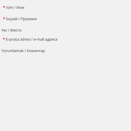
*
Isim / Име
*
Soyadı / Презиме
Yer / Место
*
E-posta adresi / e-mail адреса
Yorumlamak / Коментар