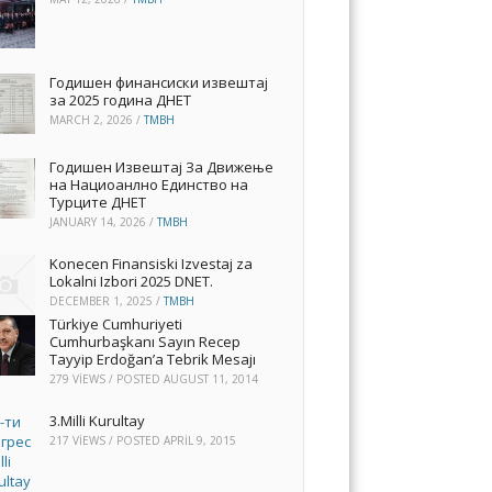
Годишен финансиски извештај
за 2025 година ДНЕТ
MARCH 2, 2026
/
TMBH
Годишен Извештај За Движење
на Нациоанлно Единство на
Турците ДНЕТ
JANUARY 14, 2026
/
TMBH
Konecen Finansiski Izvestaj za
Lokalni Izbori 2025 DNET.
DECEMBER 1, 2025
/
TMBH
Türkiye Cumhuriyeti
Cumhurbaşkanı Sayın Recep
Tayyip Erdoğan’a Tebrik Mesajı
279 VIEWS / POSTED
AUGUST 11, 2014
3.Milli Kurultay
217 VIEWS / POSTED
APRIL 9, 2015