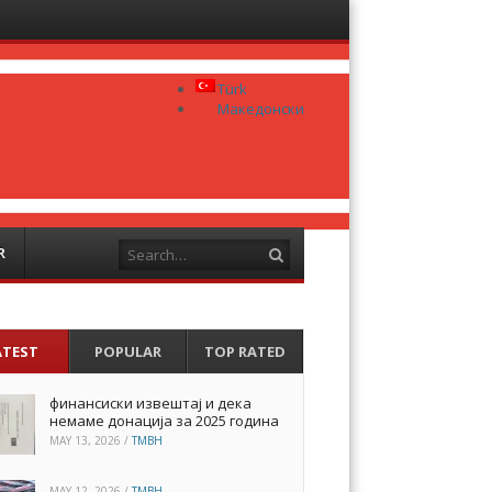
Menu
Skip to
content
Türk
Македонски
Search
R
ATEST
POPULAR
TOP RATED
финансиски извештај и дека
немаме донација за 2025 година
MAY 13, 2026
/
TMBH
MAY 12, 2026
/
TMBH