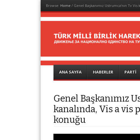
Browse:
Home
/
Genel Başkanımız Ustrumca’nın Tv Vis k
Türk Milli Birlik
Hareketi
Menu
Skip to content
ANA SAYFA
HABERLER
PARTI
Genel Başkanımız Us
kanalında, Vis a vis
konuğu