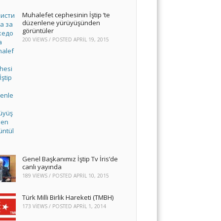
Muhalefet cephesinin İştip ‘te
düzenlene yürüyüşünden
görüntüler
200 VIEWS / POSTED
APRIL 19, 2015
Genel Başkanımız İştip Tv İris’de
canlı yayında
189 VIEWS / POSTED
APRIL 10, 2015
Türk Milli Birlik Hareketi (TMBH)
173 VIEWS / POSTED
APRIL 1, 2014