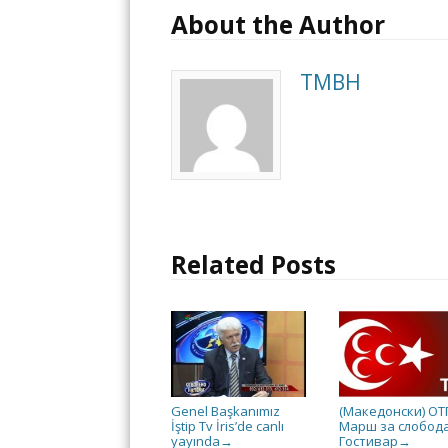
About the Author
TMBH
Related Posts
Genel Başkanımız
(Македонски) О
İştip Tv İris’de canlı
Марш за слобода
yayında
Гостивар
→
→