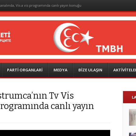
analında, Vis a vis programında canlı yayın konuğu
PARTİ ORGANLARİ
MEDYA
BİZE ULAŞIN
AKTİVİTELE
trumca’nın Tv Vis
L
 programında canlı yayın