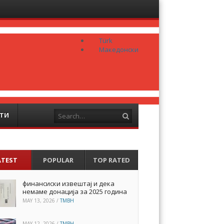
Menu
Skip to
content
Türk
Македонски
Search
ТИ
ATEST
POPULAR
TOP RATED
финансиски извештај и дека
немаме донација за 2025 година
MAY 13, 2026
/
TMBH
MAY 12, 2026
/
TMBH