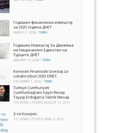
Годишен финансиски извештај
за 2025 година ДНЕТ
MARCH 2, 2026
/
TMBH
Годишен Извештај За Движење
на Нациоанлно Единство на
Турците ДНЕТ
JANUARY 14, 2026
/
TMBH
Konecen Finansiski Izvestaj za
Lokalni Izbori 2025 DNET.
DECEMBER 1, 2025
/
TMBH
Türkiye Cumhuriyeti
Cumhurbaşkanı Sayın Recep
Tayyip Erdoğan’a Tebrik Mesajı
279 VIEWS / POSTED
AUGUST 11, 2014
3-ти Конгрес
217 VIEWS / POSTED
APRIL 9, 2015