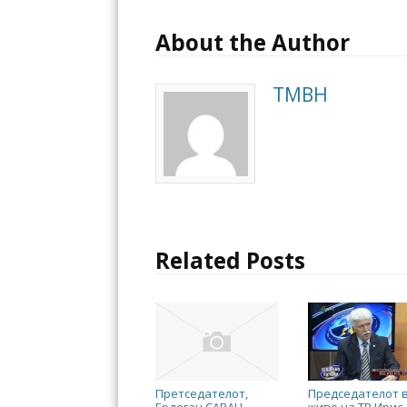
About the Author
TMBH
Related Posts
Претседателот,
Председателот 
Ердоган САРАЧ
живо на ТВ Ирис