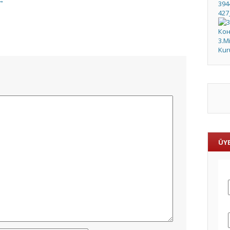
→
ÜYE