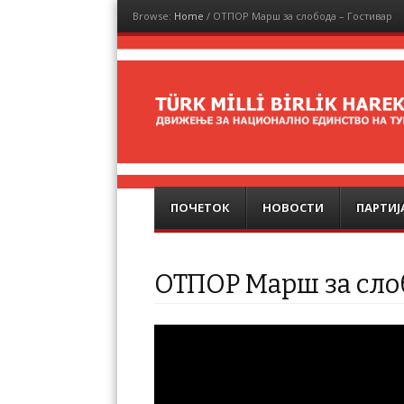
Browse:
Home
/
ОТПОР Марш за слобода – Гостивар
Türk Milli Birlik
Hareketi
Menu
Skip to content
ПОЧЕТОК
НОВОСТИ
ПАРТИЈ
ОТПОР Марш за сло