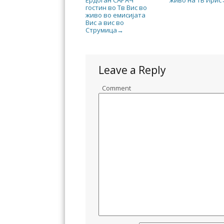
гостин во Тв Вис во
живо во емисијата
Вис а вис во
Струмица
→
Leave a Reply
Comment