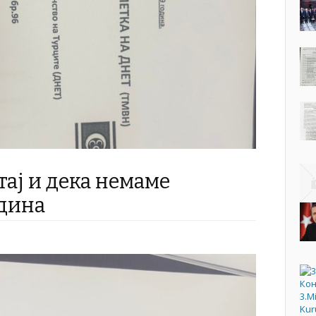
ај и дека немаме
одина