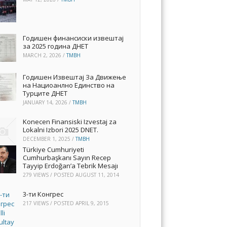
Годишен финансиски извештај
за 2025 година ДНЕТ
MARCH 2, 2026
/
TMBH
Годишен Извештај За Движење
на Нациоанлно Единство на
Турците ДНЕТ
JANUARY 14, 2026
/
TMBH
Konecen Finansiski Izvestaj za
Lokalni Izbori 2025 DNET.
DECEMBER 1, 2025
/
TMBH
Türkiye Cumhuriyeti
Cumhurbaşkanı Sayın Recep
Tayyip Erdoğan’a Tebrik Mesajı
279 VIEWS / POSTED
AUGUST 11, 2014
3-ти Конгрес
217 VIEWS / POSTED
APRIL 9, 2015