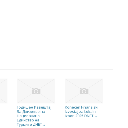
Годишен Извештај
Konecen Finansiski
За Движење на
Izvestaj za Lokalni
5
Нациоанлно
Izbori 2025 DNET.
→
Единство на
Турците ДНЕТ
→