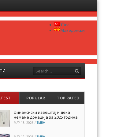
Menu
Skip to
content
Türk
Македонски
Search
ТИ
ATEST
POPULAR
TOP RATED
финансиски извештај и дека
немаме донација за 2025 година
MAY 13, 2026
/
TMBH
MAY 12, 2026
/
TMBH