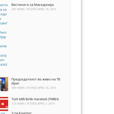
Вистината за Македонија
200 VIEWS / POSTED
APRIL 19, 2015
Председателот во живо на ТВ
Ирис
189 VIEWS / POSTED
APRIL 10, 2015
Türk Milli Birlik Hareketi (TMBH)
173 VIEWS / POSTED
APRIL 1, 2014
3-ти Конгрес