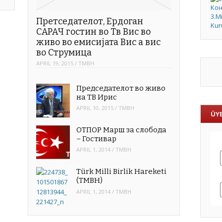
Претседателот, Ердоган
САРАЧ гостин во Тв Вис во
живо во емисијата Вис а вис
во Струмица
APRIL 19, 2015
/
TMBH
Председателот во живо
на ТВ Ирис
APRIL 10, 2015
/
TMBH
ÜYE
ОТПОР Марш за слобода
– Гостивар
APRIL 1, 2014
/
TMBH
Türk Milli Birlik Hareketi
(TMBH)
APRIL 1, 2014
/
TMBH