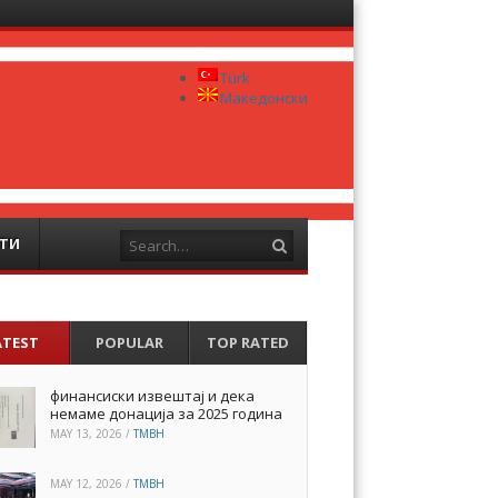
Menu
Skip to
content
Türk
Македонски
Search
ТИ
ATEST
POPULAR
TOP RATED
финансиски извештај и дека
немаме донација за 2025 година
MAY 13, 2026
/
TMBH
MAY 12, 2026
/
TMBH