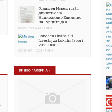
MARCH 2, 2026
/
TMBH
Годишен Извештај За
Движење на
Нациоанлно Единство
на Турците ДНЕТ
JANUARY 14, 2026
/
TMBH
Konecen Finansiski
Izvestaj za Lokalni Izbori
2025 DNET.
DECEMBER 1, 2025
/
TMBH
ВИДЕО ГАЛЕРИЈА
»
т