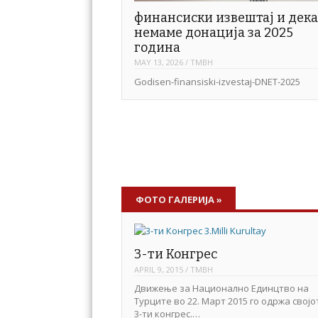
финансиски извештај и дека
немаме донација за 2025
година
MAY 13, 2026
/
TMBH
Godisen-finansiski-izvestaj-DNET-2025
ФОТО ГАЛЕРИЈА
»
3-ти Конгрес
APRIL 9, 2015
/
TMBH
Движење за Национално Единцтво на
Турците во 22. Март 2015 го одржа својо
3-ти конгрес.…