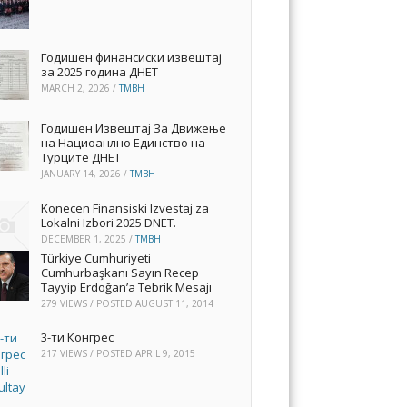
Годишен финансиски извештај
за 2025 година ДНЕТ
MARCH 2, 2026
/
TMBH
Годишен Извештај За Движење
на Нациоанлно Единство на
Турците ДНЕТ
JANUARY 14, 2026
/
TMBH
Konecen Finansiski Izvestaj za
Lokalni Izbori 2025 DNET.
DECEMBER 1, 2025
/
TMBH
Türkiye Cumhuriyeti
Cumhurbaşkanı Sayın Recep
Tayyip Erdoğan’a Tebrik Mesajı
279 VIEWS / POSTED
AUGUST 11, 2014
3-ти Конгрес
217 VIEWS / POSTED
APRIL 9, 2015