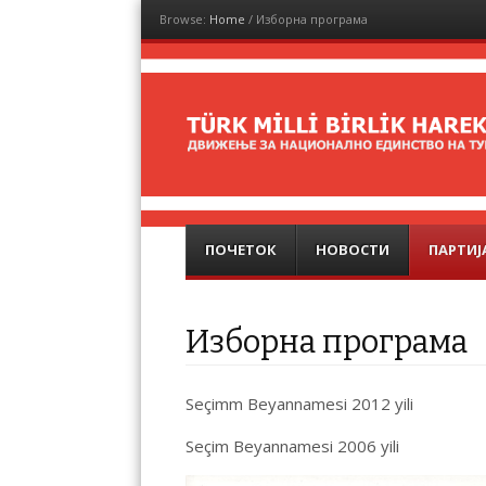
Browse:
Home
/
Изборна програма
Türk Milli Birlik
Hareketi
Menu
Skip to content
ПОЧЕТОК
НОВОСТИ
ПАРТИЈ
Изборна програма
Seçimm Beyannamesi 2012 yili
Seçim Beyannamesi 2006 yili