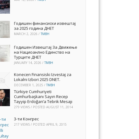
Годишен финансиски извештај
за 2025 година ДНЕТ
MARCH 2, 2026
/
TMBH
Годишен Извештај За Движење
на Нациоанлно Единство на
Турците ДНЕТ
JANUARY 14, 2026
/
TMBH
Konecen Finansiski Izvestaj za
Lokalni Izbori 2025 DNET.
DECEMBER 1, 2025
/
TMBH
Türkiye Cumhuriyeti
Cumhurbaşkanı Sayın Recep
Tayyip Erdoğan’a Tebrik Mesajı
279 VIEWS / POSTED
AUGUST 11, 2014
3-ти Конгрес
217 VIEWS / POSTED
APRIL 9, 2015